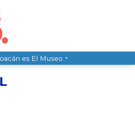
oacán es El Museo
L