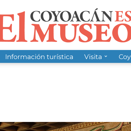
Información turística
Visita
Coy