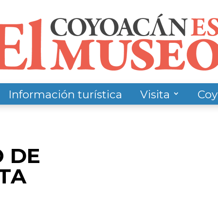
Información turística
Visita
Coy
O DE
TA