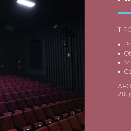
TIP
Pr
Ob
Mu
Co
AFO
216 