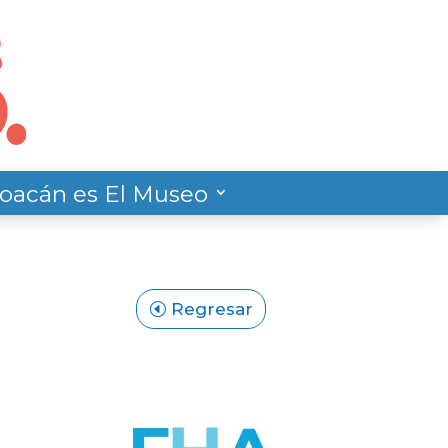
oacán es El Museo
Regresar