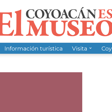
Información turística
Visita
Coy