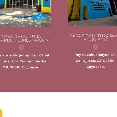
CASA DE CULTURA RA
CASA DE CULTURA
ANGUIANO
CARDO FLORES MAGÓN
Rey Nezahualcóyotl s/n,
z. de la Virgen s/n Esq. Canal
Col. Ajusco, C.P 04390,
cional, Col. Carmen Serdán,
Coyoacán.
C.P. 04910, Coyoacán.