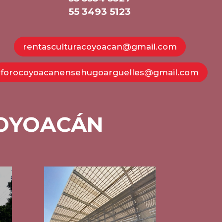
55 3493 5123
rentasculturacoyoacan@gmail.com
forocoyoacanensehugoarguelles@gmail.com
COYOACÁN