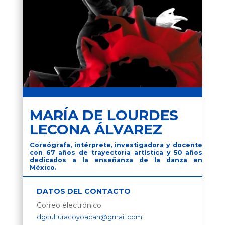
MARÍA DE LOURDES
LECONA ÁLVAREZ
Coreógrafa, intérprete, investigadora y docente
con 67 años de trayectoria artística y 50 años
dedicados a la enseñanza de la danza en
México.
DATOS DEL CONTACTO
Correo electrónico
dgculturacoyoacan@gmail.com