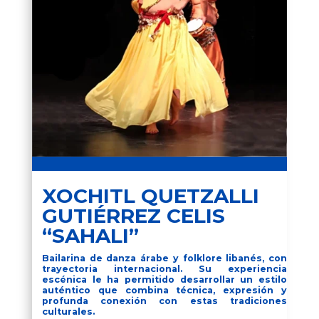
XOCHITL QUETZALLI
GUTIÉRREZ CELIS
“SAHALI”
Bailarina de danza árabe y folklore libanés, con
trayectoria internacional. Su experiencia
escénica le ha permitido desarrollar un estilo
auténtico que combina técnica, expresión y
profunda conexión con estas tradiciones
culturales.