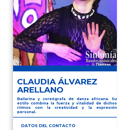
CLAUDIA ÁLVAREZ
ARELLANO
Bailarina y coreógrafa de danza africana. Su
estilo combina la fuerza y vitalidad de dichos
ritmos con la creatividad y la expresión
personal.
DATOS DEL CONTACTO