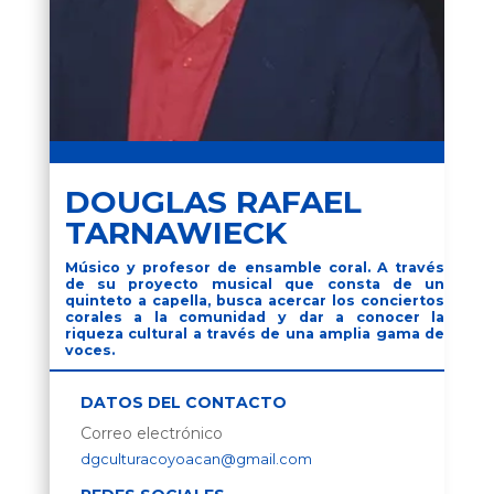
DOUGLAS RAFAEL
TARNAWIECK
Músico y profesor de ensamble coral. A través
de su proyecto musical que consta de un
quinteto a capella, busca acercar los conciertos
corales a la comunidad y dar a conocer la
riqueza cultural a través de una amplia gama de
voces.
DATOS DEL CONTACTO
Correo electrónico
dgculturacoyoacan@gmail.com