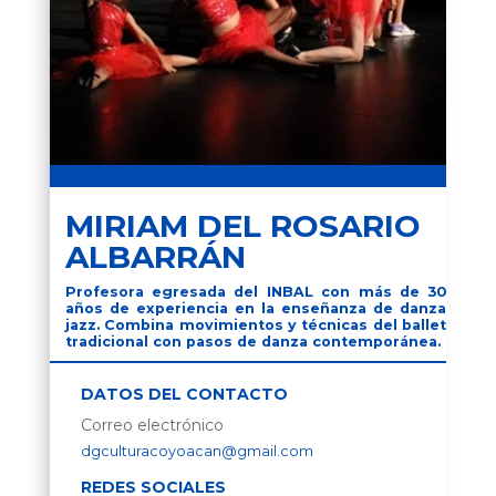
MIRIAM DEL ROSARIO
ALBARRÁN
Profesora egresada del INBAL con más de 30
años de experiencia en la enseñanza de danza
jazz. Combina movimientos y técnicas del ballet
tradicional con pasos de danza contemporánea.
DATOS DEL CONTACTO
Correo electrónico
dgculturacoyoacan@gmail.com
REDES SOCIALES