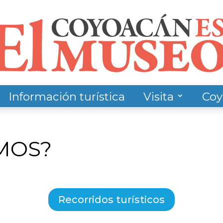
Información turística
Visita
Coy
MOS?
Recorridos turísticos