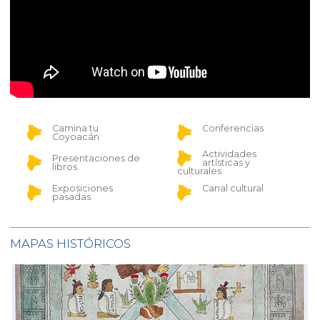
Camina tu
Conferencias
Coyoacán
Actividades
Presentaciones de
artísticas y
libros
culturales
Exposiciones
Canal cultural
pasadas
MAPAS HISTÓRICOS