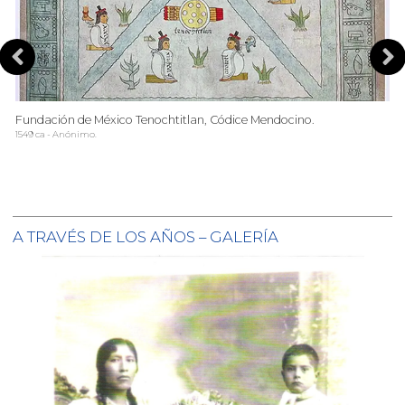
Fundación de México Tenochtitlan, Códice Mendocino.
M
1549 ca - Anónimo.
At
A TRAVÉS DE LOS AÑOS – GALERÍA