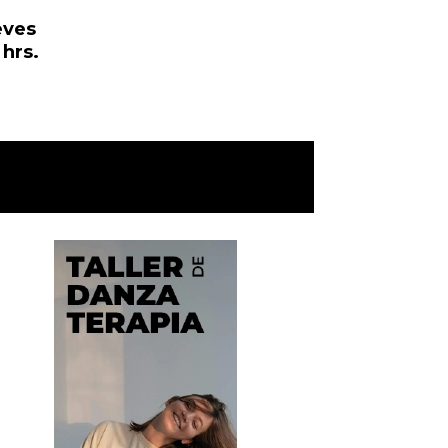
eves
 hrs.