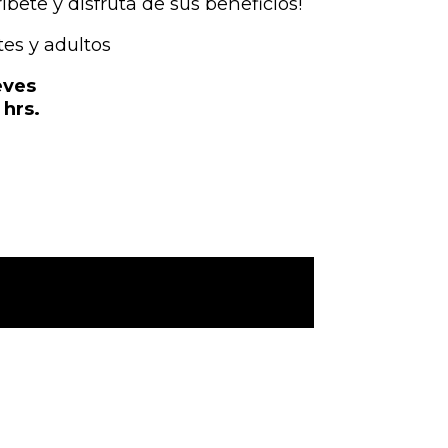
ríbete y disfruta de sus beneficios!
tes y adultos
eves
 hrs.