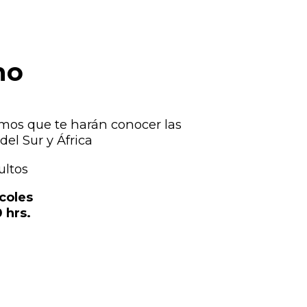
no
ritmos que te harán conocer las
del Sur y África
ultos
coles
 hrs.