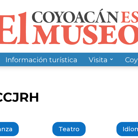
Información turística
Visita
Coy
CCJRH
anza
Teatro
Idio