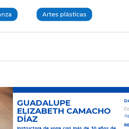
anza
Artes plásticas
GUADALUPE
D
ELIZABETH CAMACHO
Co
dg
DÍAZ
R
Instructora de yoga con más de 30 años de