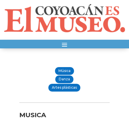
Música
Danza
Artes plásticas
MUSICA