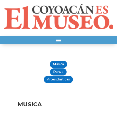
Música
Danza
Artes plásticas
MUSICA