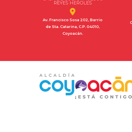
REYES HEROLES
Av. Francisco Sosa 202, Barrio
C
de Sta. Catarina, C.P. 04010,
Coyoacán.