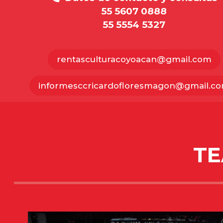
55 5607 0888
55 5554 5327
rentasculturacoyoacan@gmail.com
informesccricardofloresmagon@gmail.c
TE