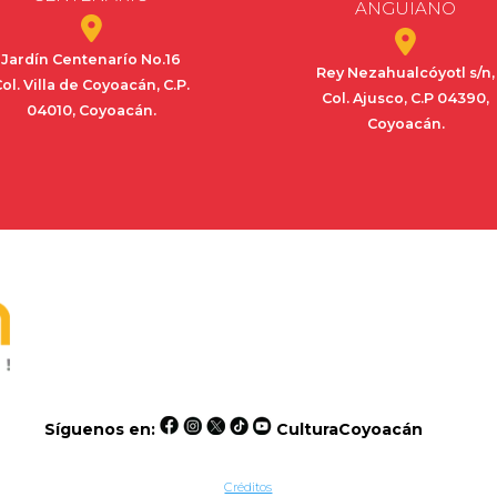
ANGUIANO
Jardín Centenarío No.16
Rey Nezahualcóyotl s/n,
ol. Villa de Coyoacán, C.P.
Col. Ajusco, C.P 04390,
04010, Coyoacán.
Coyoacán.
Síguenos en:
CulturaCoyoacán
Créditos