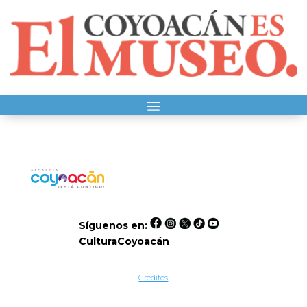
Síguenos en:
CulturaCoyoacán
Créditos